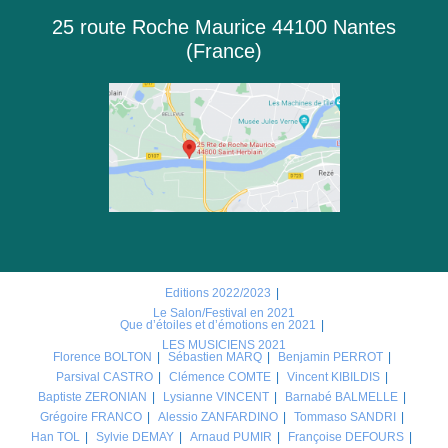
25 route Roche Maurice 44100 Nantes
(France)
Editions 2022/2023
Le Salon/Festival en 2021
Que d’étoiles et d’émotions en 2021
LES MUSICIENS 2021
Florence BOLTON
Sébastien MARQ
Benjamin PERROT
Parsival CASTRO
Clémence COMTE
Vincent KIBILDIS
Baptiste ZERONIAN
Lysianne VINCENT
Barnabé BALMELLE
Grégoire FRANCO
Alessio ZANFARDINO
Tommaso SANDRI
Han TOL
Sylvie DEMAY
Arnaud PUMIR
Françoise DEFOURS