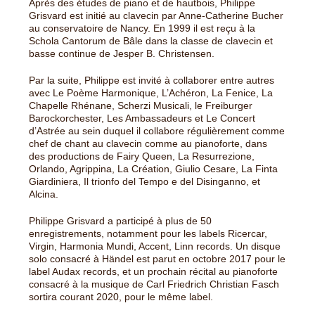
Après des études de piano et de hautbois, Philippe
Grisvard est initié au clavecin par Anne-Catherine Bucher
au conservatoire de Nancy. En 1999 il est reçu à la
Schola Cantorum de Bâle dans la classe de clavecin et
basse continue de Jesper B. Christensen.
Par la suite, Philippe est invité à collaborer entre autres
avec Le Poème Harmonique, L’Achéron, La Fenice, La
Chapelle Rhénane, Scherzi Musicali, le Freiburger
Barockorchester, Les Ambassadeurs et Le Concert
d’Astrée au sein duquel il collabore régulièrement comme
chef de chant au clavecin comme au pianoforte, dans
des productions de Fairy Queen, La Resurrezione,
Orlando, Agrippina, La Création, Giulio Cesare, La Finta
Giardiniera, Il trionfo del Tempo e del Disinganno, et
Alcina.
Philippe Grisvard a participé à plus de 50
enregistrements, notamment pour les labels Ricercar,
Virgin, Harmonia Mundi, Accent, Linn records. Un disque
solo consacré à Händel est parut en octobre 2017 pour le
label Audax records, et un prochain récital au pianoforte
consacré à la musique de Carl Friedrich Christian Fasch
sortira courant 2020, pour le même label.