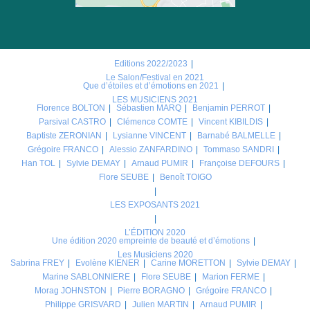
Editions 2022/2023
Le Salon/Festival en 2021
Que d’étoiles et d’émotions en 2021
LES MUSICIENS 2021
Florence BOLTON
Sébastien MARQ
Benjamin PERROT
Parsival CASTRO
Clémence COMTE
Vincent KIBILDIS
Baptiste ZERONIAN
Lysianne VINCENT
Barnabé BALMELLE
Grégoire FRANCO
Alessio ZANFARDINO
Tommaso SANDRI
Han TOL
Sylvie DEMAY
Arnaud PUMIR
Françoise DEFOURS
Flore SEUBE
Benoît TOIGO
LES EXPOSANTS 2021
L’ÉDITION 2020
Une édition 2020 empreinte de beauté et d’émotions
Les Musiciens 2020
Sabrina FREY
Evolène KIENER
Carine MORETTON
Sylvie DEMAY
Marine SABLONNIERE
Flore SEUBE
Marion FERME
Morag JOHNSTON
Pierre BORAGNO
Grégoire FRANCO
Philippe GRISVARD
Julien MARTIN
Arnaud PUMIR