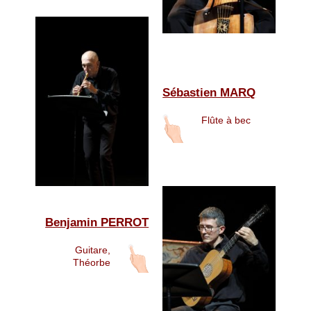
Sébastien MARQ
Flûte à bec
Benjamin PERROT
Guitare,
Théorbe