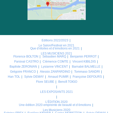
Editions 2022/2023
Le Salon/Festival en 2021
Que d’étoiles et d’émotions en 2021
LES MUSICIENS 2021
Florence BOLTON
Sébastien MARQ
Benjamin PERROT
Parsival CASTRO
Clémence COMTE
Vincent KIBILDIS
Baptiste ZERONIAN
Lysianne VINCENT
Barnabé BALMELLE
Grégoire FRANCO
Alessio ZANFARDINO
Tommaso SANDRI
Han TOL
Sylvie DEMAY
Arnaud PUMIR
Françoise DEFOURS
Flore SEUBE
Benoît TOIGO
LES EXPOSANTS 2021
L’ÉDITION 2020
Une édition 2020 empreinte de beauté et d’émotions
Les Musiciens 2020