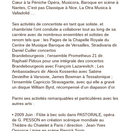
Cœur à la Péniche Opéra, Musicora, Baroque en scène à
Nantes, C’est pas Classique à Nice, La Otra Musica à
Valladolid….
Ses activités de concertiste en tant que soliste, et
chambriste l’ont conduite a collaborer tout au long de sa
carrière avec de nombreux ensembles et solistes de
renom tels que : les Pages de la Chapelle Royale du
Centre de Musique Baroque de Versailles, Stradivaria dir.
Daniel Cuiller concertos
Brandebourgeois ; l’ensemble Prometheus 21 dir.
Raphaël Pidoux pour une intégrale des concertos
Brandebourgeois avec François Lazarevitch ; Les
Ambassadeurs dir. Alexis Kossenko avec Sabine
Devieilhe à Varsovie, James Bowman à Tessalonique ;
l’ensemble Capriccio Stravagante, avec qui elle a gravé
un disque William Byrd, récompensé d’un diapason d’or.
Parmi ses activités remarquables et particulières avec les
autres arts :
• 2009 Juin : Flûte à bec solo dans PASTORALE, opéra
de G. PESSON en création scénique mondiale au
Théâtre du Chatelet à Paris / direction : Jean-Yves
Ossonce / mise en scène Pierrick Sorin.