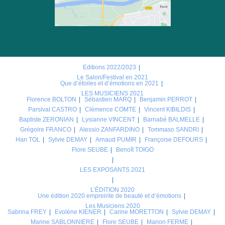
Editions 2022/2023
Le Salon/Festival en 2021
Que d’étoiles et d’émotions en 2021
LES MUSICIENS 2021
Florence BOLTON
Sébastien MARQ
Benjamin PERROT
Parsival CASTRO
Clémence COMTE
Vincent KIBILDIS
Baptiste ZERONIAN
Lysianne VINCENT
Barnabé BALMELLE
Grégoire FRANCO
Alessio ZANFARDINO
Tommaso SANDRI
Han TOL
Sylvie DEMAY
Arnaud PUMIR
Françoise DEFOURS
Flore SEUBE
Benoît TOIGO
LES EXPOSANTS 2021
L’ÉDITION 2020
Une édition 2020 empreinte de beauté et d’émotions
Les Musiciens 2020
Sabrina FREY
Evolène KIENER
Carine MORETTON
Sylvie DEMAY
Marine SABLONNIERE
Flore SEUBE
Marion FERME