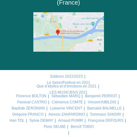
(France)
Editions 2022/2023
Le Salon/Festival en 2021
Que d’étoiles et d’émotions en 2021
LES MUSICIENS 2021
Florence BOLTON
Sébastien MARQ
Benjamin PERROT
Parsival CASTRO
Clémence COMTE
Vincent KIBILDIS
Baptiste ZERONIAN
Lysianne VINCENT
Barnabé BALMELLE
Grégoire FRANCO
Alessio ZANFARDINO
Tommaso SANDRI
Han TOL
Sylvie DEMAY
Arnaud PUMIR
Françoise DEFOURS
Flore SEUBE
Benoît TOIGO