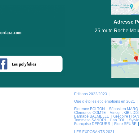
Adresse P
25 route Roche Mau
Editions 2022/2023
Que d’étoiles et d’émotions en 2021
Florence BOLTON
Sébastien MARQ
Clémence COMTE
Vincent KIBILDIS
Barnabé BALMELLE
Grégoire FRA
Tommaso SANDRI
Han TOL
Sylv
Françoise DEFOURS
Flore SEUBE
LES EXPOSANTS 2021