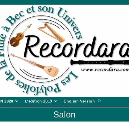
Toggle
ON 2020
L’édition 2019
English Version
website
Salon
search