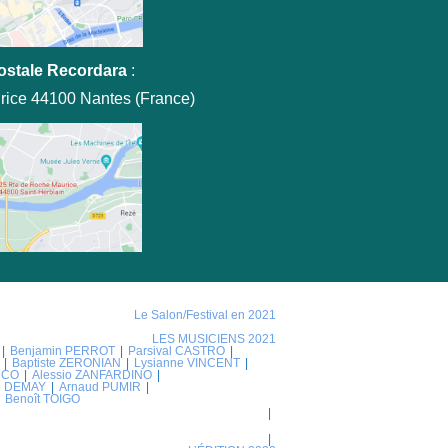
ostale Recordara
:
rice 44100 Nantes (France)
Le Salon/Festival en 2021
LES MUSICIENS 2021
Benjamin PERROT
Parsival CASTRO
Baptiste ZERONIAN
Lysianne VINCENT
NCO
Alessio ZANFARDINO
ie DEMAY
Arnaud PUMIR
Benoît TOIGO