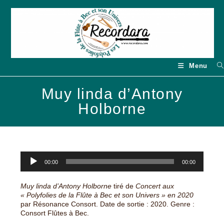
Skip
to
content
Menu
Muy linda d’Antony
Holborne
Lecteur
00:00
00:00
audio
Muy linda d’Antony Holborne
tiré de
Concert aux
« Polyfolies de la Flûte à Bec et son Univers » en 2020
par Résonance Consort. Date de sortie : 2020. Genre :
Consort Flûtes à Bec.