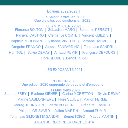
Editions 2022/2023
Le Salon/Festival en 2021
Que d’étoiles et d’émotions en 2021
LES MUSICIENS 2021
Florence BOLTON
Sébastien MARQ
Benjamin PERROT
Parsival CASTRO
Clémence COMTE
Vincent KIBILDIS
Baptiste ZERONIAN
Lysianne VINCENT
Barnabé BALMELLE
Grégoire FRANCO
Alessio ZANFARDINO
Tommaso SANDRI
Han TOL
Sylvie DEMAY
Arnaud PUMIR
Françoise DEFOURS
Flore SEUBE
Benoît TOIGO
LES EXPOSANTS 2021
L’ÉDITION 2020
Une édition 2020 empreinte de beauté et d’émotions
Les Musiciens 2020
Sabrina FREY
Evolène KIENER
Carine MORETTON
Sylvie DEMAY
Marine SABLONNIERE
Flore SEUBE
Marion FERME
Morag JOHNSTON
Pierre BORAGNO
Grégoire FRANCO
Philippe GRISVARD
Julien MARTIN
Arnaud PUMIR
Tommaso SIMONETTA SANDRI
Benoît TOÏGO
Madge MARTIN
ATLANTIC RECORDER ORCHESTRA