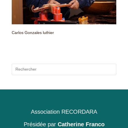
Carlos Gonzales luthier
Press
Escap
to
close
the
searc
panel.
Association RECORDARA
Présidée par
Catherine Franco