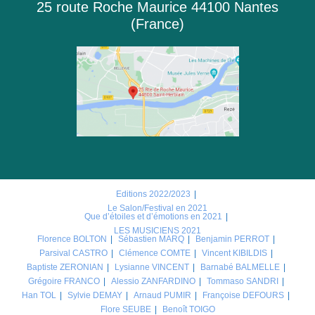
25 route Roche Maurice 44100 Nantes
(France)
Editions 2022/2023
Le Salon/Festival en 2021
Que d’étoiles et d’émotions en 2021
LES MUSICIENS 2021
Florence BOLTON
Sébastien MARQ
Benjamin PERROT
Parsival CASTRO
Clémence COMTE
Vincent KIBILDIS
Baptiste ZERONIAN
Lysianne VINCENT
Barnabé BALMELLE
Grégoire FRANCO
Alessio ZANFARDINO
Tommaso SANDRI
Han TOL
Sylvie DEMAY
Arnaud PUMIR
Françoise DEFOURS
Flore SEUBE
Benoît TOIGO