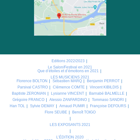
Editions 2022/2023
Le Salon/Festival en 2021
Que d’étoiles et d’émotions en 2021
LES MUSICIENS 2021
Florence BOLTON
Sébastien MARQ
Benjamin PERROT
Parsival CASTRO
Clémence COMTE
Vincent KIBILDIS
Baptiste ZERONIAN
Lysianne VINCENT
Barnabé BALMELLE
Grégoire FRANCO
Alessio ZANFARDINO
Tommaso SANDRI
Han TOL
Sylvie DEMAY
Arnaud PUMIR
Françoise DEFOURS
Flore SEUBE
Benoît TOIGO
LES EXPOSANTS 2021
L’ÉDITION 2020