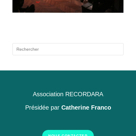
Press
Escap
to
close
the
searc
panel.
Association RECORDARA
Présidée par
Catherine Franco