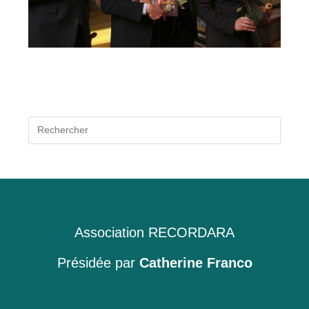
Press
Escap
to
close
the
searc
panel.
Association RECORDARA
Présidée par
Catherine Franco