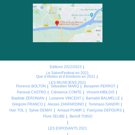
Editions 2022/2023
Le Salon/Festival en 2021
Que d’étoiles et d’émotions en 2021
LES MUSICIENS 2021
Florence BOLTON
Sébastien MARQ
Benjamin PERROT
Parsival CASTRO
Clémence COMTE
Vincent KIBILDIS
Baptiste ZERONIAN
Lysianne VINCENT
Barnabé BALMELLE
Grégoire FRANCO
Alessio ZANFARDINO
Tommaso SANDRI
Han TOL
Sylvie DEMAY
Arnaud PUMIR
Françoise DEFOURS
Flore SEUBE
Benoît TOIGO
LES EXPOSANTS 2021