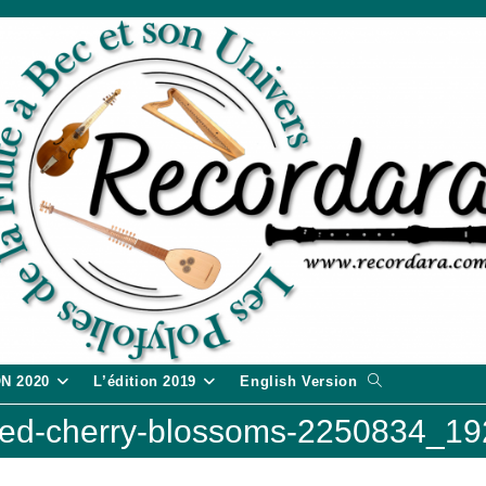
Toggle
ON 2020
L’édition 2019
English Version
website
ed-cherry-blossoms-2250834_19
search