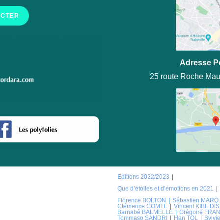
ACTER
Adresse P
25 route Roche Mau
Editions 2022/2023
Que d’étoiles et d’émotions en 2021
Florence BOLTON
Sébastien MARQ
Clémence COMTE
Vincent KIBILDIS
Barnabé BALMELLE
Grégoire FRA
Tommaso SANDRI
Han TOL
Sylv