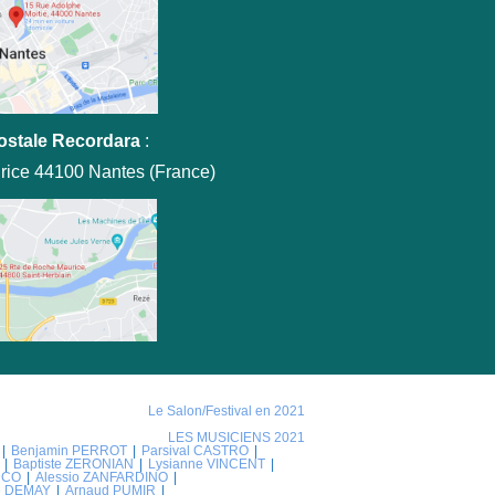
ostale Recordara
:
rice 44100 Nantes (France)
Le Salon/Festival en 2021
LES MUSICIENS 2021
Benjamin PERROT
Parsival CASTRO
Baptiste ZERONIAN
Lysianne VINCENT
NCO
Alessio ZANFARDINO
ie DEMAY
Arnaud PUMIR