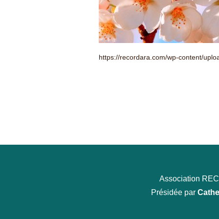
https://recordara.com/wp-content/up
Association R
Présidée par
Cathe