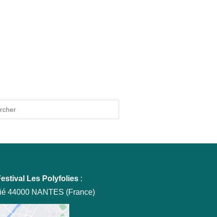
Press
Escape
to
close
the
search
panel.
estival Les Polyfolies
:
tié 44000 NANTES (France)