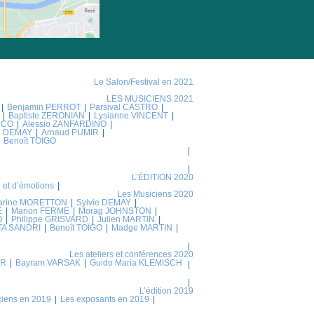
Le Salon/Festival en 2021
LES MUSICIENS 2021
Benjamin PERROT
Parsival CASTRO
Baptiste ZERONIAN
Lysianne VINCENT
NCO
Alessio ZANFARDINO
ie DEMAY
Arnaud PUMIR
Benoît TOIGO
L’ÉDITION 2020
 et d’émotions
Les Musiciens 2020
arine MORETTON
Sylvie DEMAY
E
Marion FERME
Morag JOHNSTON
O
Philippe GRISVARD
Julien MARTIN
TA SANDRI
Benoît TOÏGO
Madge MARTIN
Les ateliers et conférences 2020
ER
Bayram VARSAK
Guido Maria KLEMISCH
L’édition 2019
ciens en 2019
Les exposants en 2019