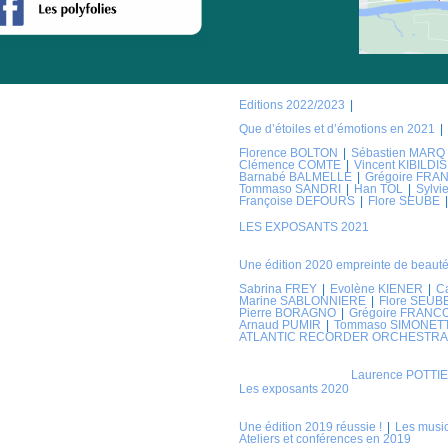
Editions 2022/2023
Que d’étoiles et d’émotions en 2021
Florence BOLTON
Sébastien MARQ
Clémence COMTE
Vincent KIBILDIS
Barnabé BALMELLE
Grégoire FRA
Tommaso SANDRI
Han TOL
Sylv
Françoise DEFOURS
Flore SEUBE
LES EXPOSANTS 2021
Une édition 2020 empreinte de beauté
Sabrina FREY
Evolène KIENER
C
Marine SABLONNIERE
Flore SEUB
Pierre BORAGNO
Grégoire FRANC
Arnaud PUMIR
Tommaso SIMONET
ATLANTIC RECORDER ORCHESTRA
Laurence POTTI
Les exposants 2020
Une édition 2019 réussie !
Les musi
Ateliers et conférences en 2019