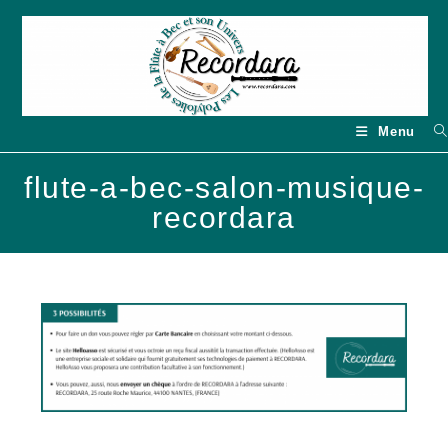
Skip
to
content
Menu
flute-a-bec-salon-musique-
recordara