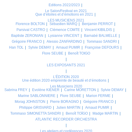
Editions 2022/2023
Le Salon/Festival en 2021
Que d’étoiles et d’émotions en 2021
LES MUSICIENS 2021
Florence BOLTON
Sébastien MARQ
Benjamin PERROT
Parsival CASTRO
Clémence COMTE
Vincent KIBILDIS
Baptiste ZERONIAN
Lysianne VINCENT
Barnabé BALMELLE
Grégoire FRANCO
Alessio ZANFARDINO
Tommaso SANDRI
Han TOL
Sylvie DEMAY
Arnaud PUMIR
Françoise DEFOURS
Flore SEUBE
Benoît TOIGO
LES EXPOSANTS 2021
L’ÉDITION 2020
Une édition 2020 empreinte de beauté et d’émotions
Les Musiciens 2020
Sabrina FREY
Evolène KIENER
Carine MORETTON
Sylvie DEMAY
Marine SABLONNIERE
Flore SEUBE
Marion FERME
Morag JOHNSTON
Pierre BORAGNO
Grégoire FRANCO
Philippe GRISVARD
Julien MARTIN
Arnaud PUMIR
Tommaso SIMONETTA SANDRI
Benoît TOÏGO
Madge MARTIN
ATLANTIC RECORDER ORCHESTRA
Les ateliers et conférences 2020