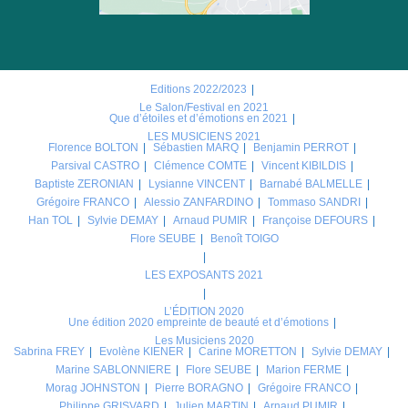
Editions 2022/2023
Le Salon/Festival en 2021
Que d’étoiles et d’émotions en 2021
LES MUSICIENS 2021
Florence BOLTON
Sébastien MARQ
Benjamin PERROT
Parsival CASTRO
Clémence COMTE
Vincent KIBILDIS
Baptiste ZERONIAN
Lysianne VINCENT
Barnabé BALMELLE
Grégoire FRANCO
Alessio ZANFARDINO
Tommaso SANDRI
Han TOL
Sylvie DEMAY
Arnaud PUMIR
Françoise DEFOURS
Flore SEUBE
Benoît TOIGO
LES EXPOSANTS 2021
L’ÉDITION 2020
Une édition 2020 empreinte de beauté et d’émotions
Les Musiciens 2020
Sabrina FREY
Evolène KIENER
Carine MORETTON
Sylvie DEMAY
Marine SABLONNIERE
Flore SEUBE
Marion FERME
Morag JOHNSTON
Pierre BORAGNO
Grégoire FRANCO
Philippe GRISVARD
Julien MARTIN
Arnaud PUMIR