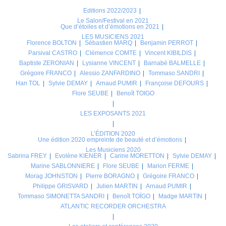
Editions 2022/2023
Le Salon/Festival en 2021
Que d’étoiles et d’émotions en 2021
LES MUSICIENS 2021
Florence BOLTON
Sébastien MARQ
Benjamin PERROT
Parsival CASTRO
Clémence COMTE
Vincent KIBILDIS
Baptiste ZERONIAN
Lysianne VINCENT
Barnabé BALMELLE
Grégoire FRANCO
Alessio ZANFARDINO
Tommaso SANDRI
Han TOL
Sylvie DEMAY
Arnaud PUMIR
Françoise DEFOURS
Flore SEUBE
Benoît TOIGO
LES EXPOSANTS 2021
L’ÉDITION 2020
Une édition 2020 empreinte de beauté et d’émotions
Les Musiciens 2020
Sabrina FREY
Evolène KIENER
Carine MORETTON
Sylvie DEMAY
Marine SABLONNIERE
Flore SEUBE
Marion FERME
Morag JOHNSTON
Pierre BORAGNO
Grégoire FRANCO
Philippe GRISVARD
Julien MARTIN
Arnaud PUMIR
Tommaso SIMONETTA SANDRI
Benoît TOÏGO
Madge MARTIN
ATLANTIC RECORDER ORCHESTRA