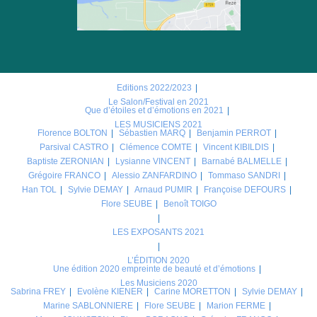
Editions 2022/2023
Le Salon/Festival en 2021
Que d’étoiles et d’émotions en 2021
LES MUSICIENS 2021
Florence BOLTON
Sébastien MARQ
Benjamin PERROT
Parsival CASTRO
Clémence COMTE
Vincent KIBILDIS
Baptiste ZERONIAN
Lysianne VINCENT
Barnabé BALMELLE
Grégoire FRANCO
Alessio ZANFARDINO
Tommaso SANDRI
Han TOL
Sylvie DEMAY
Arnaud PUMIR
Françoise DEFOURS
Flore SEUBE
Benoît TOIGO
LES EXPOSANTS 2021
L’ÉDITION 2020
Une édition 2020 empreinte de beauté et d’émotions
Les Musiciens 2020
Sabrina FREY
Evolène KIENER
Carine MORETTON
Sylvie DEMAY
Marine SABLONNIERE
Flore SEUBE
Marion FERME