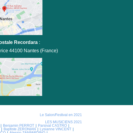
ostale Recordara
:
rice 44100 Nantes (France)
Le Salon/Festival en 2021
LES MUSICIENS 2021
Benjamin PERROT
Parsival CASTRO
Baptiste ZERONIAN
Lysianne VINCENT
NCO
Alessio ZANFARDINO