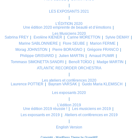
LES EXPOSANTS 2021
L’ÉDITION 2020
Une édition 2020 empreinte de beauté et d’émotions
Les Musiciens 2020
Sabrina FREY
Evolène KIENER
Carine MORETTON
Sylvie DEMAY
Marine SABLONNIERE
Flore SEUBE
Marion FERME
Morag JOHNSTON
Pierre BORAGNO
Grégoire FRANCO
Philippe GRISVARD
Julien MARTIN
Arnaud PUMIR
Tommaso SIMONETTA SANDRI
Benoît TOÏGO
Madge MARTIN
ATLANTIC RECORDER ORCHESTRA
Les ateliers et conférences 2020
Laurence POTTIER
Bayram VARSAK
Guido Maria KLEMISCH
Les exposants 2020
L’édition 2019
Une édition 2019 réussie !
Les musiciens en 2019
Les exposants en 2019
Ateliers et conférences en 2019
English Version
Copyright - WordPress Theme by OceanWP