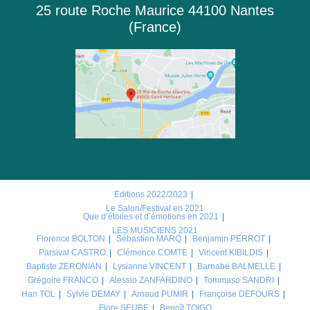
25 route Roche Maurice 44100 Nantes
(France)
Editions 2022/2023
Le Salon/Festival en 2021
Que d’étoiles et d’émotions en 2021
LES MUSICIENS 2021
Florence BOLTON
Sébastien MARQ
Benjamin PERROT
Parsival CASTRO
Clémence COMTE
Vincent KIBILDIS
Baptiste ZERONIAN
Lysianne VINCENT
Barnabé BALMELLE
Grégoire FRANCO
Alessio ZANFARDINO
Tommaso SANDRI
Han TOL
Sylvie DEMAY
Arnaud PUMIR
Françoise DEFOURS
Flore SEUBE
Benoît TOIGO