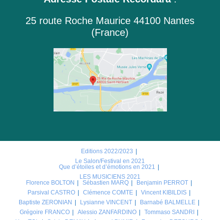
25 route Roche Maurice 44100 Nantes
(France)
Editions 2022/2023
Le Salon/Festival en 2021
Que d’étoiles et d’émotions en 2021
LES MUSICIENS 2021
Florence BOLTON
Sébastien MARQ
Benjamin PERROT
Parsival CASTRO
Clémence COMTE
Vincent KIBILDIS
Baptiste ZERONIAN
Lysianne VINCENT
Barnabé BALMELLE
Grégoire FRANCO
Alessio ZANFARDINO
Tommaso SANDRI