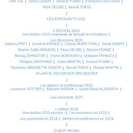
Han TOL
Sylvie DEMAY
Arnaud PUMIR
Françoise DEFOURS
Flore SEUBE
Benoît TOIGO
LES EXPOSANTS 2021
L’ÉDITION 2020
Une édition 2020 empreinte de beauté et d’émotions
Les Musiciens 2020
Sabrina FREY
Evolène KIENER
Carine MORETTON
Sylvie DEMAY
Marine SABLONNIERE
Flore SEUBE
Marion FERME
Morag JOHNSTON
Pierre BORAGNO
Grégoire FRANCO
Philippe GRISVARD
Julien MARTIN
Arnaud PUMIR
Tommaso SIMONETTA SANDRI
Benoît TOÏGO
Madge MARTIN
ATLANTIC RECORDER ORCHESTRA
Les ateliers et conférences 2020
Laurence POTTIER
Bayram VARSAK
Guido Maria KLEMISCH
Les exposants 2020
L’édition 2019
Une édition 2019 réussie !
Les musiciens en 2019
Les exposants en 2019
Ateliers et conférences en 2019
English Version