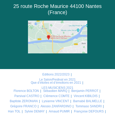
25 route Roche Maurice 44100 Nantes
(France)
Editions 2022/2023
Le Salon/Festival en 2021
Que d’étoiles et d’émotions en 2021
LES MUSICIENS 2021
Florence BOLTON
Sébastien MARQ
Benjamin PERROT
Parsival CASTRO
Clémence COMTE
Vincent KIBILDIS
Baptiste ZERONIAN
Lysianne VINCENT
Barnabé BALMELLE
Grégoire FRANCO
Alessio ZANFARDINO
Tommaso SANDRI
Han TOL
Sylvie DEMAY
Arnaud PUMIR
Françoise DEFOURS