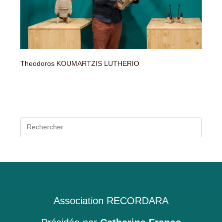
Theodoros KOUMARTZIS LUTHERIO
Press
Escap
to
close
the
searc
panel.
Association RECORDARA