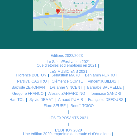
Editions 2022/2023
Le Salon/Festival en 2021
Que d’étoiles et d’émotions en 2021
LES MUSICIENS 2021
Florence BOLTON
Sébastien MARQ
Benjamin PERROT
Parsival CASTRO
Clémence COMTE
Vincent KIBILDIS
Baptiste ZERONIAN
Lysianne VINCENT
Barnabé BALMELLE
Grégoire FRANCO
Alessio ZANFARDINO
Tommaso SANDRI
Han TOL
Sylvie DEMAY
Arnaud PUMIR
Françoise DEFOURS
Flore SEUBE
Benoît TOIGO
LES EXPOSANTS 2021
L’ÉDITION 2020
Une édition 2020 empreinte de beauté et d’émotions