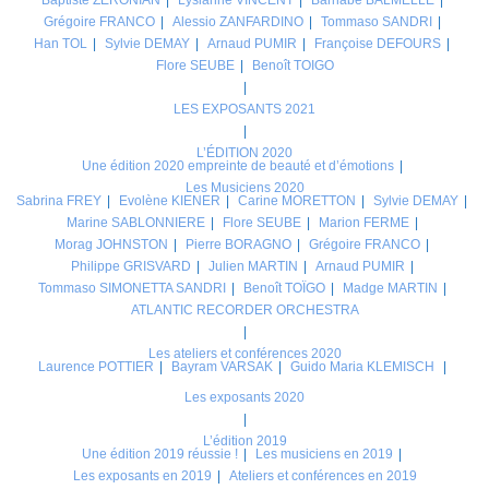
Grégoire FRANCO
Alessio ZANFARDINO
Tommaso SANDRI
Han TOL
Sylvie DEMAY
Arnaud PUMIR
Françoise DEFOURS
Flore SEUBE
Benoît TOIGO
LES EXPOSANTS 2021
L’ÉDITION 2020
Une édition 2020 empreinte de beauté et d’émotions
Les Musiciens 2020
Sabrina FREY
Evolène KIENER
Carine MORETTON
Sylvie DEMAY
Marine SABLONNIERE
Flore SEUBE
Marion FERME
Morag JOHNSTON
Pierre BORAGNO
Grégoire FRANCO
Philippe GRISVARD
Julien MARTIN
Arnaud PUMIR
Tommaso SIMONETTA SANDRI
Benoît TOÏGO
Madge MARTIN
ATLANTIC RECORDER ORCHESTRA
Les ateliers et conférences 2020
Laurence POTTIER
Bayram VARSAK
Guido Maria KLEMISCH
Les exposants 2020
L’édition 2019
Une édition 2019 réussie !
Les musiciens en 2019
Les exposants en 2019
Ateliers et conférences en 2019