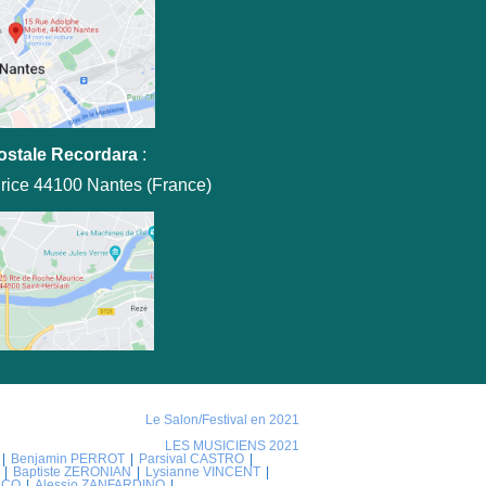
ostale Recordara
:
rice 44100 Nantes (France)
Le Salon/Festival en 2021
LES MUSICIENS 2021
Benjamin PERROT
Parsival CASTRO
Baptiste ZERONIAN
Lysianne VINCENT
NCO
Alessio ZANFARDINO