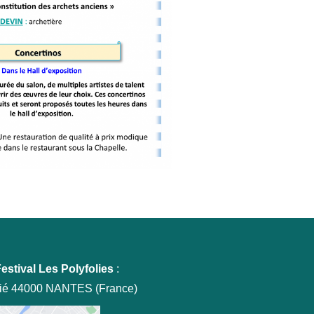
estival Les Polyfolies
:
tié 44000 NANTES (France)