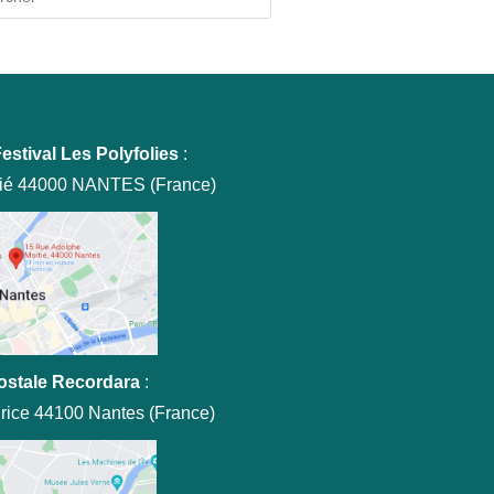
close
the
search
panel.
estival Les Polyfolies
:
tié 44000 NANTES (France)
ostale Recordara
:
rice 44100 Nantes (France)