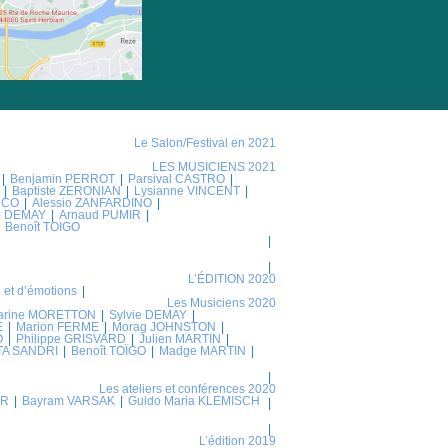
Le Salon/Festival en 2021
LES MUSICIENS 2021
Benjamin PERROT
Parsival CASTRO
Baptiste ZERONIAN
Lysianne VINCENT
NCO
Alessio ZANFARDINO
ie DEMAY
Arnaud PUMIR
Benoît TOIGO
L’ÉDITION 2020
 et d’émotions
Les Musiciens 2020
arine MORETTON
Sylvie DEMAY
E
Marion FERME
Morag JOHNSTON
O
Philippe GRISVARD
Julien MARTIN
TA SANDRI
Benoît TOÏGO
Madge MARTIN
Les ateliers et conférences 2020
ER
Bayram VARSAK
Guido Maria KLEMISCH
L’édition 2019