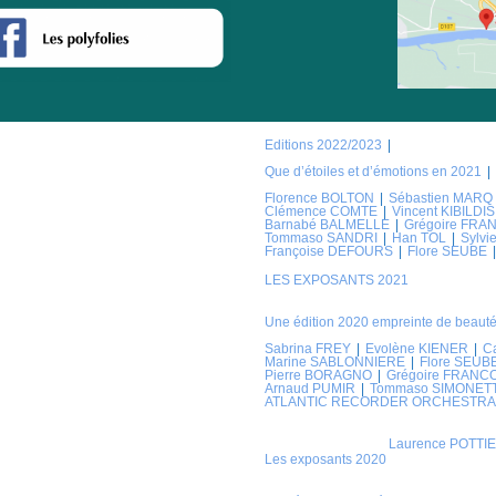
Editions 2022/2023
Que d’étoiles et d’émotions en 2021
Florence BOLTON
Sébastien MARQ
Clémence COMTE
Vincent KIBILDIS
Barnabé BALMELLE
Grégoire FRA
Tommaso SANDRI
Han TOL
Sylv
Françoise DEFOURS
Flore SEUBE
LES EXPOSANTS 2021
Une édition 2020 empreinte de beauté
Sabrina FREY
Evolène KIENER
C
Marine SABLONNIERE
Flore SEUB
Pierre BORAGNO
Grégoire FRANC
Arnaud PUMIR
Tommaso SIMONET
ATLANTIC RECORDER ORCHESTRA
Laurence POTTI
Les exposants 2020