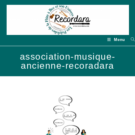
Skip
to
content
Menu
association-musique-
ancienne-recoradara