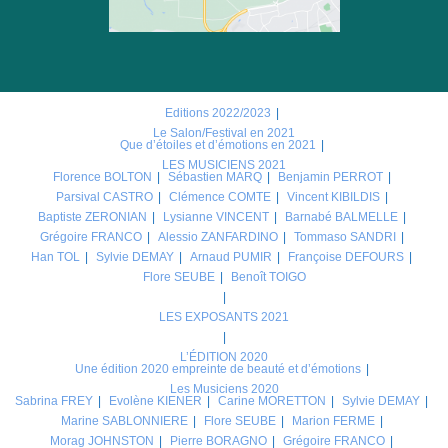
Editions 2022/2023
Le Salon/Festival en 2021
Que d’étoiles et d’émotions en 2021
LES MUSICIENS 2021
Florence BOLTON
Sébastien MARQ
Benjamin PERROT
Parsival CASTRO
Clémence COMTE
Vincent KIBILDIS
Baptiste ZERONIAN
Lysianne VINCENT
Barnabé BALMELLE
Grégoire FRANCO
Alessio ZANFARDINO
Tommaso SANDRI
Han TOL
Sylvie DEMAY
Arnaud PUMIR
Françoise DEFOURS
Flore SEUBE
Benoît TOIGO
LES EXPOSANTS 2021
L’ÉDITION 2020
Une édition 2020 empreinte de beauté et d’émotions
Les Musiciens 2020
Sabrina FREY
Evolène KIENER
Carine MORETTON
Sylvie DEMAY
Marine SABLONNIERE
Flore SEUBE
Marion FERME
Morag JOHNSTON
Pierre BORAGNO
Grégoire FRANCO