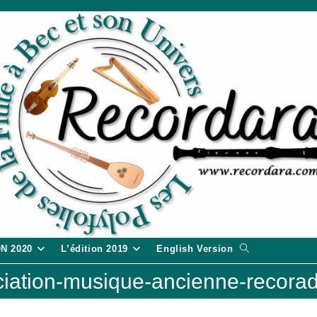
Toggle
ON 2020
L’édition 2019
English Version
website
iation-musique-ancienne-recora
search