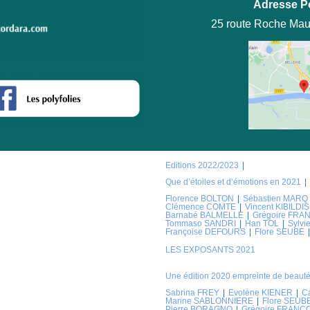
Adresse P
25 route Roche Mau
Editions 2022/2023
Que d’étoiles et d’émotions en 2021
Florence BOLTON
Sébastien MARQ
Clémence COMTE
Vincent KIBILDIS
Barnabé BALMELLE
Grégoire FRA
Tommaso SANDRI
Han TOL
Sylv
Françoise DEFOURS
Flore SEUBE
LES EXPOSANTS 2021
Une édition 2020 empreinte de beauté
Sabrina FREY
Evolène KIENER
C
Marine SABLONNIERE
Flore SEUB
Pierre BORAGNO
Grégoire FRANC