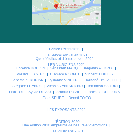
Editions 2022/2023
Le Salon/Festival en 2021
Que d’étoiles et d’émotions en 2021
LES MUSICIENS 2021
Florence BOLTON
Sébastien MARQ
Benjamin PERROT
Parsival CASTRO
Clémence COMTE
Vincent KIBILDIS
Baptiste ZERONIAN
Lysianne VINCENT
Barnabé BALMELLE
Grégoire FRANCO
Alessio ZANFARDINO
Tommaso SANDRI
Han TOL
Sylvie DEMAY
Arnaud PUMIR
Françoise DEFOURS
Flore SEUBE
Benoît TOIGO
LES EXPOSANTS 2021
L’ÉDITION 2020
Une édition 2020 empreinte de beauté et d’émotions
Les Musiciens 2020