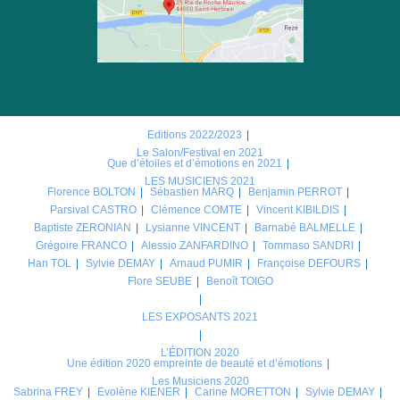
Editions 2022/2023
Le Salon/Festival en 2021
Que d’étoiles et d’émotions en 2021
LES MUSICIENS 2021
Florence BOLTON
Sébastien MARQ
Benjamin PERROT
Parsival CASTRO
Clémence COMTE
Vincent KIBILDIS
Baptiste ZERONIAN
Lysianne VINCENT
Barnabé BALMELLE
Grégoire FRANCO
Alessio ZANFARDINO
Tommaso SANDRI
Han TOL
Sylvie DEMAY
Arnaud PUMIR
Françoise DEFOURS
Flore SEUBE
Benoît TOIGO
LES EXPOSANTS 2021
L’ÉDITION 2020
Une édition 2020 empreinte de beauté et d’émotions
Les Musiciens 2020
Sabrina FREY
Evolène KIENER
Carine MORETTON
Sylvie DEMAY