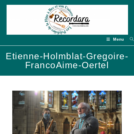
Skip
to
content
Menu
Etienne-Holmblat-Gregoire-
FrancoAime-Oertel