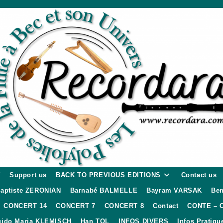
W
Support us
BACK TO PREVIOUS EDITIONS
Contact us
aptiste ZERONIAN
Barnabé BALMELLE
Bayram VARSAK
Ben
CONCERT 14
CONCERT 7
CONCERT 8
Contact
CONTE – 
ido Maria KLEMISCH
Han TOL
INFOS DIVERS
Infos Pratiqu