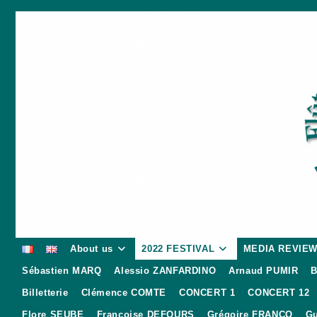
Skip
to
content
About us
2022 FESTIVAL
MEDIA REVIE
Sébastien MARQ
Alessio ZANFARDINO
Arnaud PUMIR
B
Billetterie
Clémence COMTE
CONCERT 1
CONCERT 12
Flore SEUBE
Françoise DEFOURS
Grégoire FRANCO
Gu