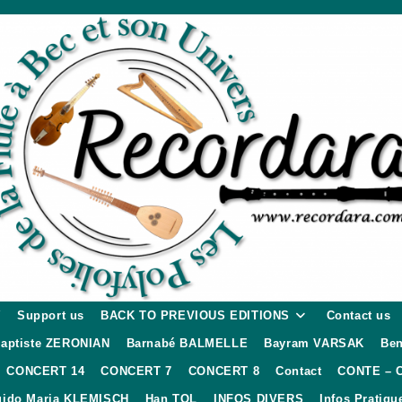
W
Support us
BACK TO PREVIOUS EDITIONS
Contact us
aptiste ZERONIAN
Barnabé BALMELLE
Bayram VARSAK
Ben
CONCERT 14
CONCERT 7
CONCERT 8
Contact
CONTE – 
ido Maria KLEMISCH
Han TOL
INFOS DIVERS
Infos Pratiqu