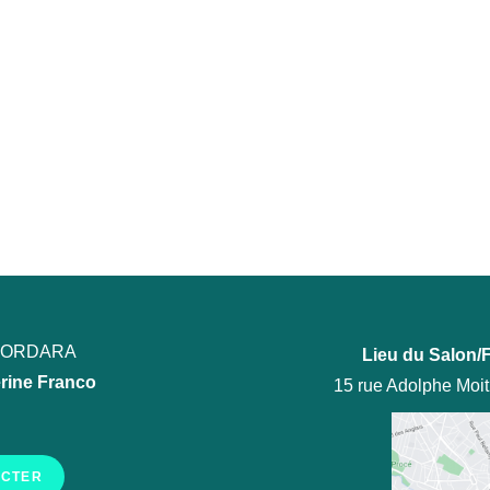
ECORDARA
Lieu du Salon/F
rine Franco
15 rue Adolphe Moi
ACTER