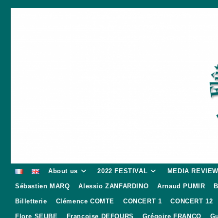
Skip
to
content
About us
2022 FESTIVAL
MEDIA REVIE
Sébastien MARQ
Alessio ZANFARDINO
Arnaud PUMIR
B
Billetterie
Clémence COMTE
CONCERT 1
CONCERT 12
Flore SEUBE
Françoise DEFOURS
Grégoire FRANCO
Gu