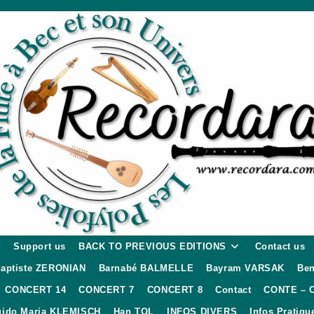
W
Support us
BACK TO PREVIOUS EDITIONS
Contact us
aptiste ZERONIAN
Barnabé BALMELLE
Bayram VARSAK
Ben
CONCERT 14
CONCERT 7
CONCERT 8
Contact
CONTE – 
ido Maria KLEMISCH
Han TOL
INFOS DIVERS
Infos Pratiqu