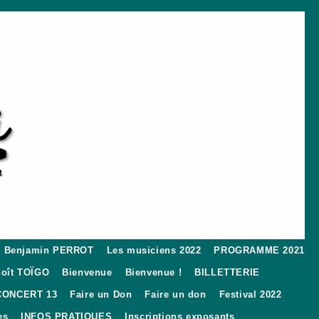
Benjamin PERROT
Les musiciens 2022
PROGRAMME 2021
oît TOÏGO
Bienvenue
Bienvenue !
BILLETTERIE
CONCERT 13
Faire un Don
Faire un don
Festival 2022
es
INFOS PRATIQUES
Inscriptions exposants