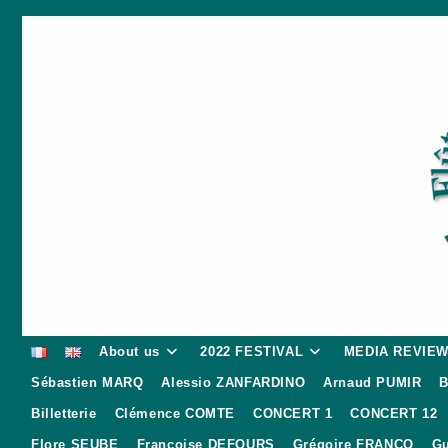
Skip
to
content
About us
2022 FESTIVAL
MEDIA REVIE
Sébastien MARQ
Alessio ZANFARDINO
Arnaud PUMIR
B
Billetterie
Clémence COMTE
CONCERT 1
CONCERT 12
Flore SEUBE
Françoise DEFOURS
Grégoire FRANCO
Gu