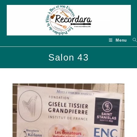
Skip
to
content
Menu
Salon 43